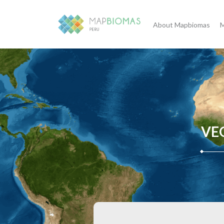
About Mapbiomas
M
VE