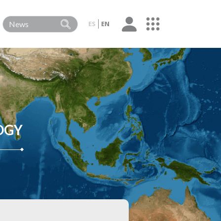
ES
EN
OGY