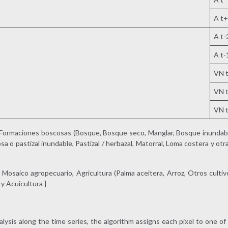
A t
A t-
A t-
VN 
VN 
VN 
[ Formaciones boscosas (Bosque, Bosque seco, Manglar, Bosque inundab
 o pastizal inundable, Pastizal / herbazal, Matorral, Loma costera y o
, Mosaico agropecuario, Agricultura (Palma aceitera, Arroz, Otros cultiv
 y Acuicultura ]
lysis along the time series, the algorithm assigns each pixel to one of