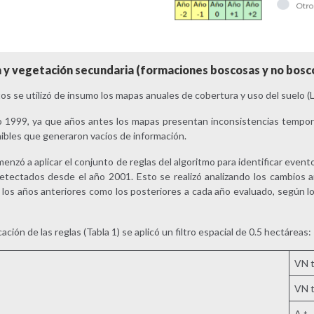
 y vegetación secundaria (formaciones boscosas y no bosc
s se utilizó de insumo los mapas anuales de cobertura y uso del suelo (L
o 1999, ya que años antes los mapas presentan inconsistencias tempora
ibles que generaron vacíos de información.
menzó a aplicar el conjunto de reglas del algoritmo para identificar even
etectados desde el año 2001. Esto se realizó analizando los cambios a
os años anteriores como los posteriores a cada año evaluado, según los
ción de las reglas (Tabla 1) se aplicó un filtro espacial de 0.5 hectáreas:
VN t
VN t
A t