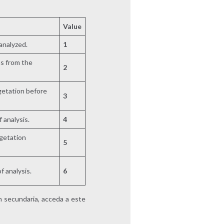
Value
analyzed.
1
ns from the
2
getation before
3
 analysis.
4
egetation
5
 analysis.
6
n secundaria, acceda a este