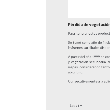
Pérdida de vegetación
Para generar estos producto
Se tomó como año de inici
imágenes satelitales dispon
A partir del año 1999 se co
y vegetación secundaria, d
mapas, considerando tanto l
algoritmo.
Consecutivamente a la aplica
Loss t =