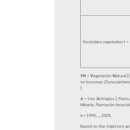
Secondary vegetation t =
VN
=
V
egetación
N
atural 
no boscosas (Zona pantanosa
]
A
= Uso
A
ntrópico [ Pasto
Minería, Plantación forestal
t
= 1999,…, 2024.
Based on the trajectory ana