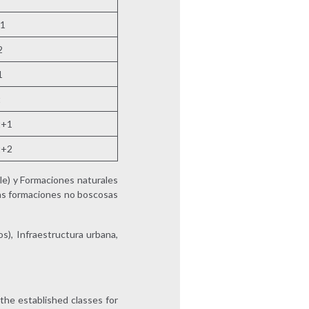
+1
2
1
t
t+1
t+2
le) y Formaciones naturales
tras formaciones no boscosas
os), Infraestructura urbana,
 the established classes for