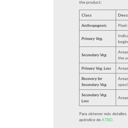
the product:
Class
Desc
Anthropogenic
Pixel
Indic
Primary Veg.
begin
Areas
Secondary Veg.
the y
Primary Veg. Loss
Areas
Recovery for
Areas
Secondary Veg.
specif
Secondary Veg.
Areas
Loss
Para obtener más detalles 
apéndice de
ATBD.