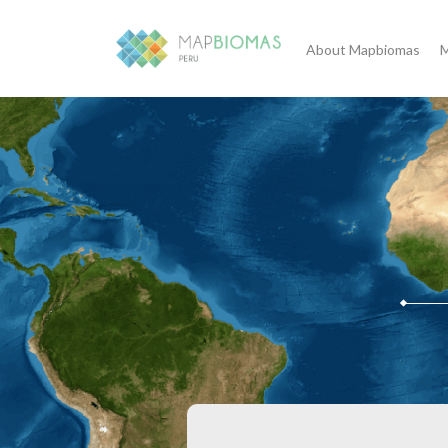
About Mapbiomas
M