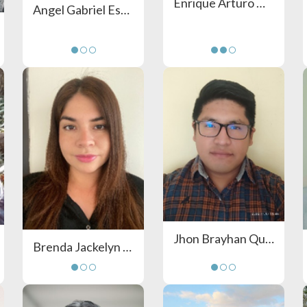
Enrique Arturo Huamani Cordova
Angel Gabriel Escobar Alama
Jhon Brayhan Quispe Barreto
Brenda Jackelyn Pajuelo Aiquipa