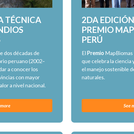
A TÉCNICA
2DA EDICIÓN
NDIOS
PREMIO MA
S
PERÚ
de dos décadas de
El
Premio
MapBiomas P
torio peruano (2002–
que celebra la ciencia 
dar a conocer los
el manejo sostenible d
incias con mayor
naturales.
lor a nivel nacional.
 more
See 