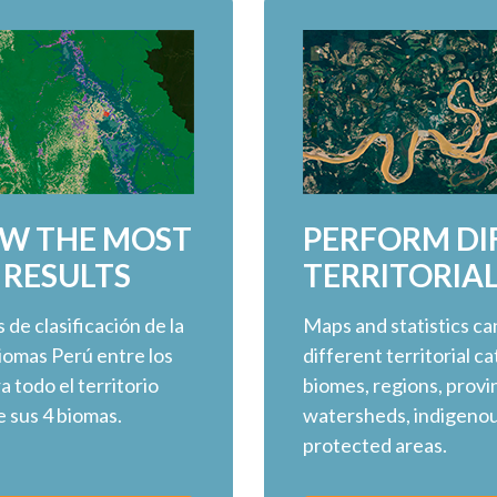
OW THE MOST
PERFORM DI
 RESULTS
TERRITORIAL
 de clasificación de la
Maps and statistics ca
omas Perú entre los
different territorial c
 todo el territorio
biomes, regions, provin
e sus 4 biomas.
watersheds, indigenous
protected areas.