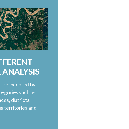
FFERENT
 ANALYSIS
n be explored by
ategories such as
ces, districts,
 territories and