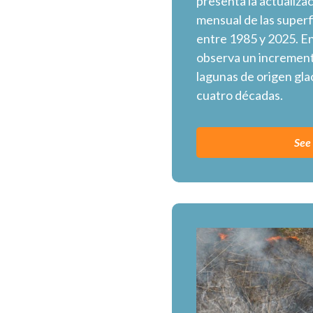
presenta la actualiza
mensual de las superfi
entre 1985 y 2025. En
observa un incremento
lagunas de origen glac
cuatro décadas.
See