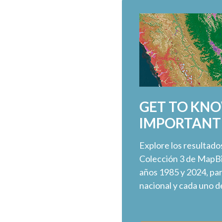
GET TO KN
IMPORTANT
Explore los resultados
Colección 3 de MapBi
años 1985 y 2024, para
nacional y cada uno d