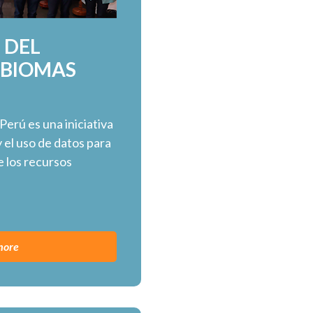
 DEL
PBIOMAS
erú es una iniciativa
y el uso de datos para
e los recursos
more