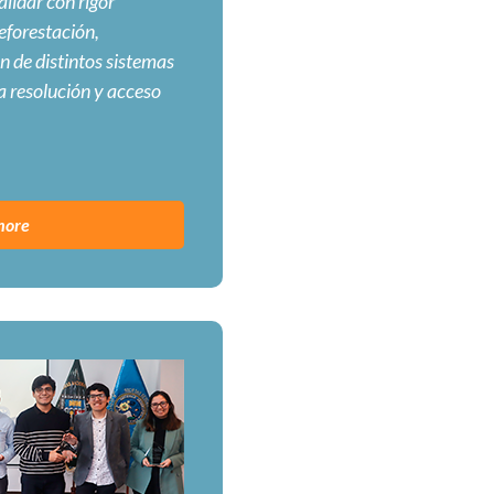
lidar con rigor
deforestación,
 de distintos sistemas
a resolución y acceso
more