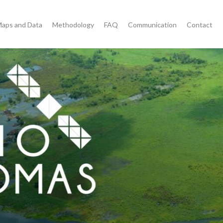
aps and Data
Methodology
FAQ
Communication
Contact