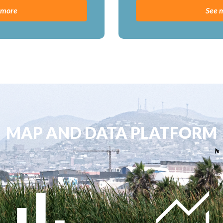
 more
See 
MAP AND DATA PLATFORM