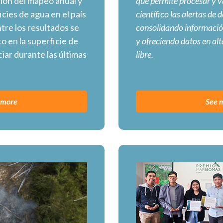
ción del mapeo anual y
que permite procesar y va
cies de agua en el país
científico las alertas de 
tre los resultados se
consolidando información
 en la superficie de
y ofreciendo datos en alt
iar durante las últimas
libre.
 more
See 