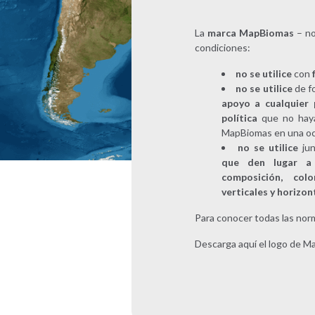
La
marca MapBiomas
– no
condiciones:
no se utilice
con
no se utilice
de f
apoyo a cualquier 
política
que no haya
MapBiomas en una oca
no se utilice
ju
que den lugar a 
composición, colo
verticales y horizon
Para conocer todas las nor
Descarga aquí el logo de M