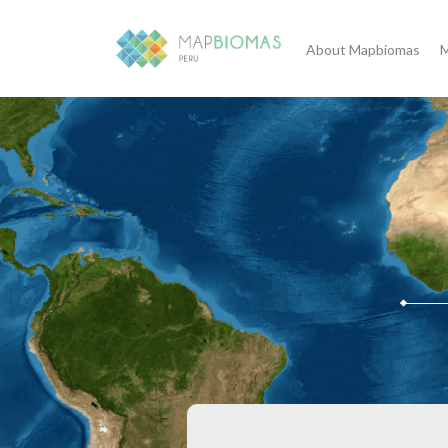
About Mapbiomas
M