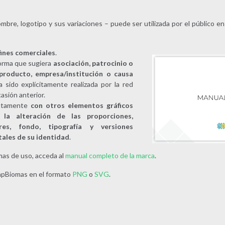
mbre, logotipo y sus variaciones – puede ser utilizada por el público en
fines comerciales
.
orma que sugiera
asociación, patrocinio o
producto, empresa/institución o causa
 sido explícitamente realizada por la red
sión anterior.
ntamente
con otros elementos gráficos
la alteración de las proporciones,
res, fondo, tipografía y versiones
tales de su identidad
.
mas de uso, acceda al
manual completo de la marca
.
apBiomas en el formato
PNG
o
SVG
.