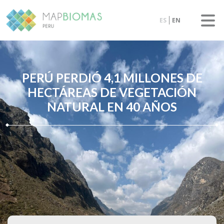
ES
EN
PERÚ PERDIÓ 4,1 MILLONES DE
HECTÁREAS DE VEGETACIÓN
NATURAL EN 40 AÑOS