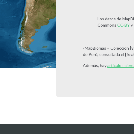
Los datos de MapBio
Commons
CC-BY
y 
«MapBiomas – Colección
[v
de Perú, consultada el
[fec
Además, hay
artículos cien