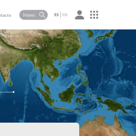
ES
EN
tacto