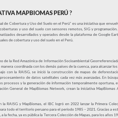
CIATIVA MAPBIOMAS PERÚ
?
 de Cobertura y Uso del Suelo en el Perú” es una iniciativa que envuel
coberturas y uso del suelo con sensores remotos, SIG y programación. 
matizados desarrollados y operados desde la plataforma de Google Ear
uales de cobertura y uso del suelo en el Perú.
ano de la Red Amazónica de Información Socioambiental Georreferenciad
 manera coordinada con los demás países de la cuenca, para alcanzar lo
bajo con la RAISG, se inició la construcción de mapas de deforestac
 procesamiento de datos satelitales cada vez más avanzadas. En búsqu
los procesos y la generación de información temporalmente oportuna, 
ación General de MapBiomas Network, crean la iniciativa MapBiomas 
n la RAISG y MapBiomas, el IBC logró en 2022 lanzar la Primera Col
ara todo el territorio peruano para el periodo 1985 – 2021. Gracias a est
a la fecha, ya es pública la Tercera Colección de Mapas, para los años 1