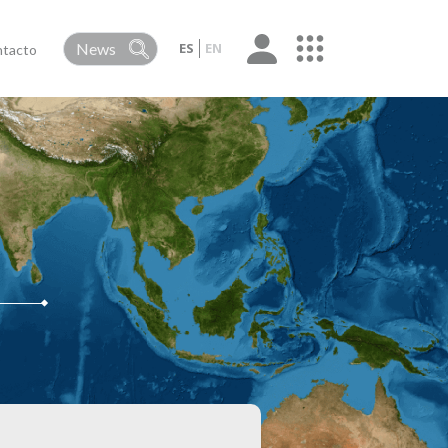
ES
EN
tacto