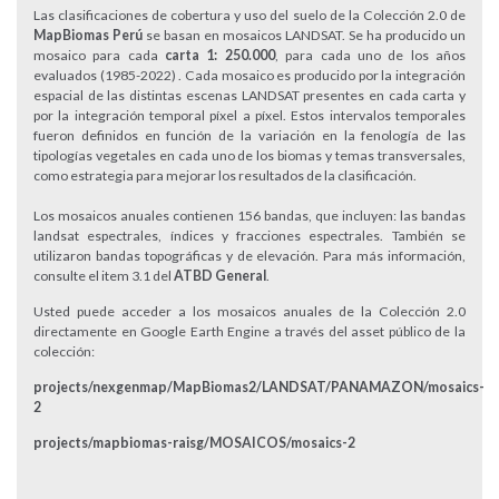
Las clasificaciones de cobertura y uso del suelo de la Colección 2.0 de
MapBiomas Perú
se basan en mosaicos LANDSAT. Se ha producido un
mosaico para cada
carta 1: 250.000
, para cada uno de los años
evaluados (1985-2022) . Cada mosaico es producido por la integración
espacial de las distintas escenas LANDSAT presentes en cada carta y
por la integración temporal píxel a píxel. Estos intervalos temporales
fueron definidos en función de la variación en la fenología de las
tipologías vegetales en cada uno de los biomas y temas transversales,
como estrategia para mejorar los resultados de la clasificación.
Los mosaicos anuales contienen 156 bandas, que incluyen: las bandas
landsat espectrales, índices y fracciones espectrales. También se
utilizaron bandas topográficas y de elevación. Para más información,
consulte el item 3.1 del
ATBD General
.
Usted puede acceder a los mosaicos anuales de la Colección 2.0
directamente en Google Earth Engine a través del asset público de la
colección:
projects/nexgenmap/MapBiomas2/LANDSAT/PANAMAZON/mosaics-
2
projects/mapbiomas-raisg/MOSAICOS/mosaics-2