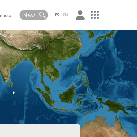
ES
EN
tacto