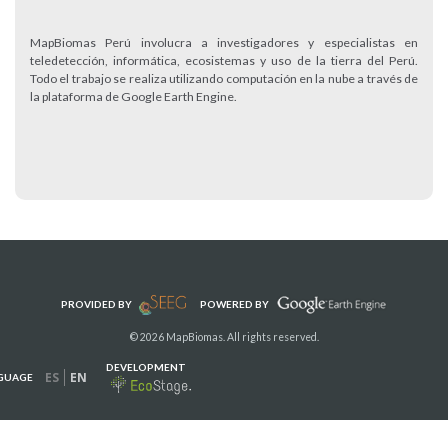
MapBiomas Perú involucra a investigadores y especialistas en
teledetección, informática, ecosistemas y uso de la tierra del Perú.
Todo el trabajo se realiza utilizando computación en la nube a través de
la plataforma de Google Earth Engine.
PROVIDED BY
POWERED BY
© 2026 MapBiomas. All rights reserved.
DEVELOPMENT
ES
EN
GUAGE