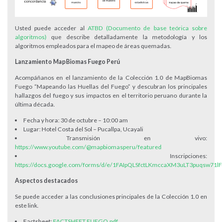
Usted puede acceder al
ATBD (Documento de base teórica sobre
algoritmos
)
que describe detalladamente la metodología y los
algoritmos empleados para el mapeo de áreas quemadas.
Lanzamiento MapBiomas Fuego Perú
Acompáñanos en el lanzamiento de la Colección 1.0 de MapBiomas
Fuego “Mapeando las Huellas del Fuego” y descubran los principales
hallazgos del fuego y sus impactos en el territorio peruano durante la
última década.
Fecha y hora: 30 de octubre – 10:00 am
Lugar: Hotel Costa del Sol – Pucallpa, Ucayali
Transmisión en vivo:
https://www.youtube.com/@mapbiomasperu/featured
Inscripciones:
https://docs.google.com/forms/d/e/1FAIpQLSfctLKmccaXM3uLT3puqsw7
Aspectos destacados
Se puede acceder a las conclusiones principales de la Colección 1.0 en
este link.
Factsheet:
FACTSHEET FUEGO.pdf