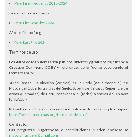
Peru Fire Frequency 2013-2024
Tamaño de cicatriz anual
Peru Fire Scar Size 2024
Año del último fuego
Peru Last Fire 2024
Terminos de uso
Los datos de MapBiomas son públicos, abiertos y gratuitos bajo licencia
Creative Commons CC-BY y referenciando la fuente observando el
formato abajo:
«MapBiomas – Colección [versión] de la Serie [anual/mensual] de
Mapas de [Cobertura y Uso del Suelo/Superficie del agua/Superficie de
áreas quemadas] de Perú, consultada el [fecha] a través del enlace:
[ENLACE]»
Más información sobre las condiciones de uso de los datos y los mapas:
https://peru.mapbiomas.org/terminos-de-uso/
Contacto
Las preguntas, sugerencias o contribuciones pueden enviarse a:
mapbiomas.peru@gmail.com