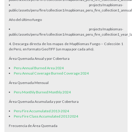
projects/mapbiomas-
public/assets/peru/fire/collection1/mapbiomas_peru_fire_collection1_annu
Año del último fuego
projects/mapbiomas-
public/assets/peru/fire/collection1/mapbiomas_peru_fire_collection1_year_la
4. Descarga directa de los mapas de MapBiomas Fuego – Colección 1
de Perú, en formato GeoTIFF (un mapa por cada año).
Área Quemada Anual y por Cobertura
Peru Annual Burned Area 2024
Peru Annual Coverage Burned Coverage 2024
Área Quemada Mensual
Peru Monthly Burned Monthly 2024
Área Quemada Acumulada y por Cobertura
Peru Fire Accumulated 2013-2024
Peru Fire Class Accumulated 2013 2024
Frecuencia de Área Quemada