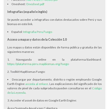
Onesheet:
Onesheet.pdf
Infografías (español e inglés)
Se puede acceder a infografías con datos destacados sobre Perú y sus
biomas en este link.
Español:
Infografia Peru Fuego
Acceso a mapas y datos de la Colección 1.0
Los mapas y datos están disponibles de forma pública y gratuita de las
siguientes maneras:
1. Navegando online en la plataforma/dashboard:
https://plataforma.peru.mapbiomas.org/fuego
2. Toolkit MapBiomas Fuego:
Descargar por departamento, distrito o región empleando Google
Earth Engine
acceda al enlace
. Las explicaciones del significado de los
valores de píxel de cada subproducto pueden consultarse en el
Código
de la Leyenda
.
3. Acceder el asset de datos en Google Earth Engine:
Área Quemada Anual y por Cobertura