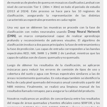
de muestras de pixeles de quema en mosaicos clasificados Landsat con
nivel de corrección Tier 1 (30m × 30m) en todo el periodo de estudio
(2013 al 2024). Este proceso se hace para las 10 regiones de
clasificación, asegurando la representación de las distintas
características espectrales presentes en cada región
Una vez que se obtienen las muestras se procede con la fase de
clasificación con redes neuronales usando
Deep Neural Network
(DNN)
, un marco computacional capaz de realizar aprendizaje
profundo y reconocimiento de patrones visuales. El algoritmo de
clasificación involucra dos pasos principales: la fase de entrenamiento y
la fase de predicción. Las capas de entrada corresponden a las bandas
espectrales RED, NIR, SWIR 1 y SWIR 2 de Landsat, mientras que las
capas de salidas son de clases: quemado y no quemado.
Luego de obtener los resultados de la clasificación, se aplicaron
máscaras para reducir los errores de comisión de tipos de uso y
cobertura del suelo y agua con firmas espectrales similares a las de
áreas recientemente quemadas. En esta etapa también se identificó la
fecha de cada píxel quemado del mosaico anual construido a partir del
NBR mínimo. Finalmente, se realizó una limpieza manual de los
resultados llamado remapeo, para asegurar la calidad del producto.
Nosotros realizamos un análisis de concordancia entre los resultados
del mapa de áreas quemadas y fuentes oficiales como SERFOR, y los